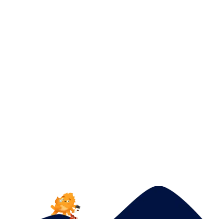
doet, toch? Een vliegtuig besturen. Maar zouden
we echt in hun vluchtroutine duiken, dan leren
we zoveel meer. Klaar om jouw volgende project
naar ongekende hoogtes te tillen? Hop on board!
Tijdens deze vlucht leer je alles over het nut van
user research.
Junzhen